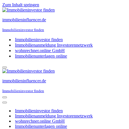
Zum Inhalt springen
immobilieninfluencer.de
Immobilieninvestor finden
Immobilieninvestor finden
Immobilienanmeldung Investorennetzwerk
wohnrechner.online GmbH
Immobilienunterlagen online
Navigations-
Menü
immobilieninfluencer.de
Immobilieninvestor finden
Navigations-
Menü
Navigations-
Menü
Immobilieninvestor finden
Immobilienanmeldung Investorennetzwerk
wohnrechner.online GmbH
Immobilienunterlagen online